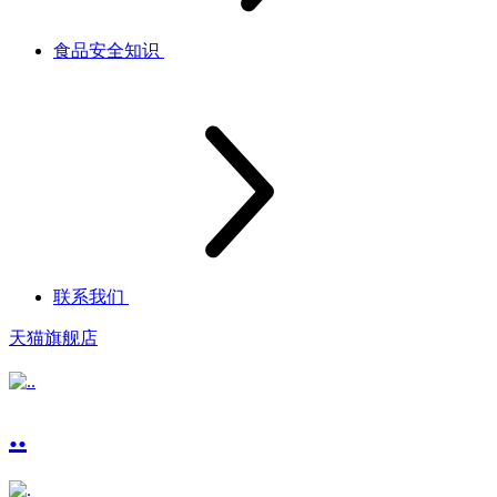
食品安全知识
联系我们
天猫旗舰店
..