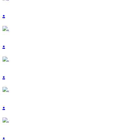
.
.
.
.
.