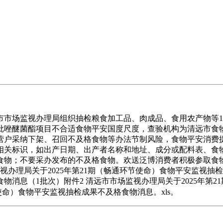
市场监视办理局组织抽检粮食加工品、肉成品、食用农产物等11
，吡唑醚菌酯项目不合适食物平安国度尺度，查验机构为清远市食
营户采纳下架、召回不及格食物等办法节制风险，食物平安消费
相关标识，如出产日期、出产者名称和地址、成分或配料表、食
食物；不要采办发布的不及格食物。欢送泛博消费者积极参取食
办理局关于2025年第21期（畅通环节使命）食物平安监视抽
食物消息（1批次）附件2 清远市市场监视办理局关于2025年第
节使命）食物平安监视抽检成果不及格食物消息。xls。