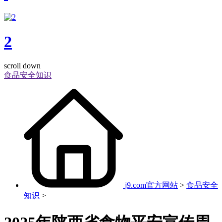
2
scroll down
食品安全知识
j9.com官方网站
>
食品安全
知识
>