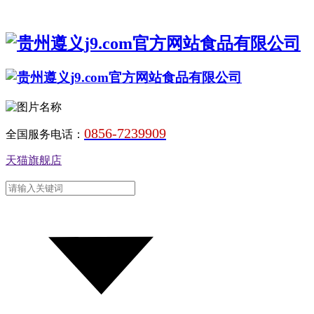
0856-7239909
全国服务电话：
天猫旗舰店