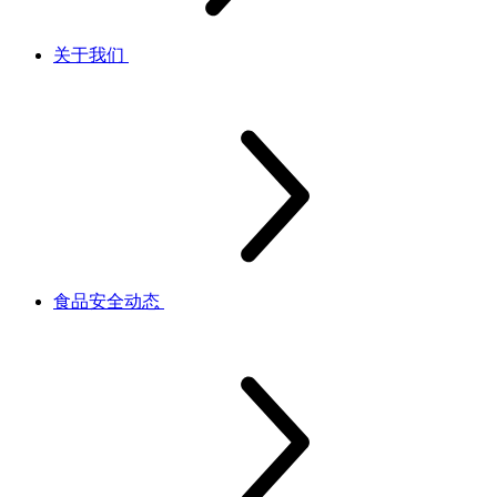
关于我们
食品安全动态