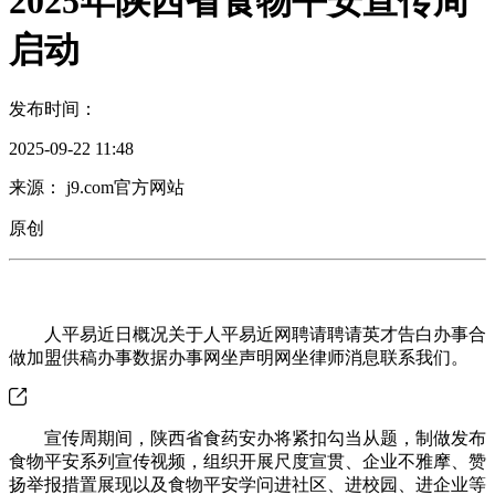
2025年陕西省食物平安宣传周
启动
发布时间：
2025-09-22 11:48
来源： j9.com官方网站
原创
人平易近日概况关于人平易近网聘请聘请英才告白办事合
做加盟供稿办事数据办事网坐声明网坐律师消息联系我们。
宣传周期间，陕西省食药安办将紧扣勾当从题，制做发布
食物平安系列宣传视频，组织开展尺度宣贯、企业不雅摩、赞
扬举报措置展现以及食物平安学问进社区、进校园、进企业等