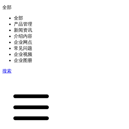
全部
全部
产品管理
新闻资讯
介绍内容
企业网点
常见问题
企业视频
企业图册
搜索