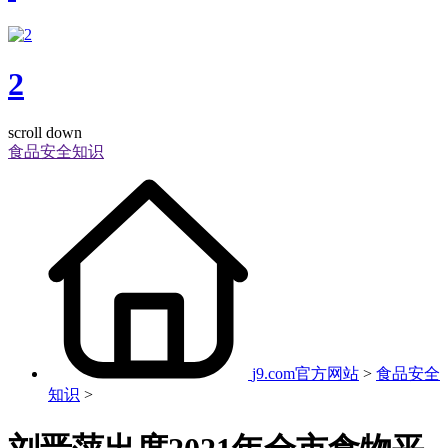
2
scroll down
食品安全知识
j9.com官方网站
>
食品安全
知识
>