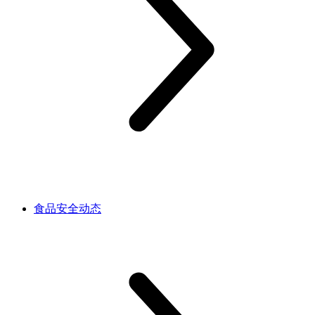
食品安全动态