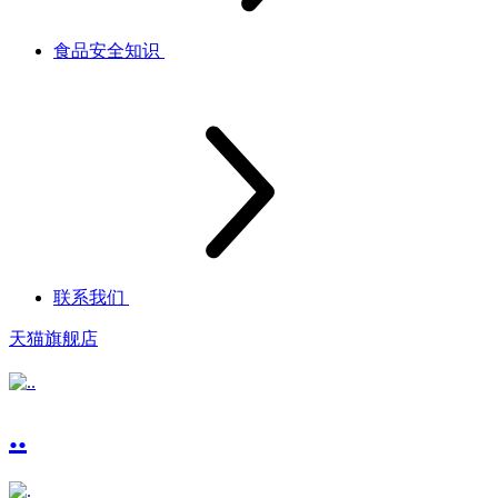
食品安全知识
联系我们
天猫旗舰店
..