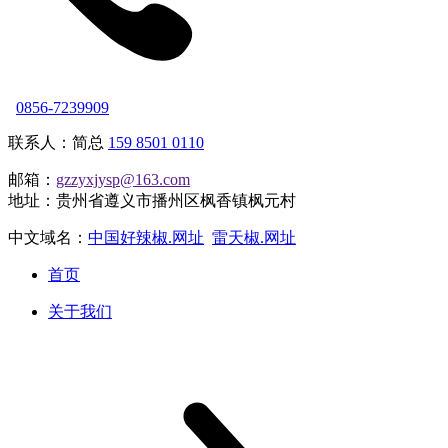
0856-7239909
联系人：简总
159 8501 0110
邮箱：
gzzyxjysp@163.com
地址：贵州省遵义市播州区枫香镇枫元村
中文域名：
中国好辣椒.网址
雷天椒.网址
首页
关于我们