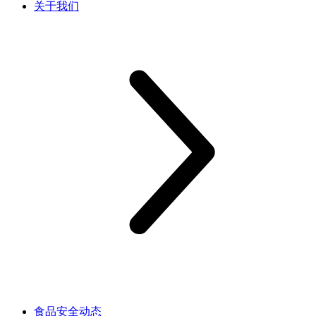
关于我们
食品安全动态