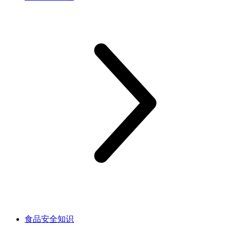
食品安全知识