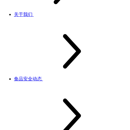
关于我们
食品安全动态