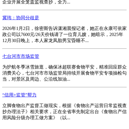
企业开展全笼盖监视查抄，全力...
冀玮：协同分歧是
2026年1月2日，徐密斯告诉潇湘晨报记者，她正在永康可依家
政公司以7600元/26天价钱请了一位育儿嫂，她暗示，2025年
12月30日晚上，本人家龙凤胎男宝昏睡不...
七台河市市场监管
为护航冬季冰雪旅逛，确保冰超联赛食物平安，精准回应群众
消费关心，七台河市市场监管局持续开展食物平安专项抽检勾
当，对景区及周边、公沿线加油...
“信用+监管”帮力
立脚食物出产监督工做现实，根据《食物出产运营日常监视查
抄办理法子》相关要求，正在全省率先制定出台《食物出产信
用风险分级办理工做方案》（以...